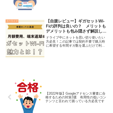
な…悩む人免許返納した後、親の移動手
段はどうやって確保すればいいの？「免
許返納」は高齢の親にとって大きな決断
です。しかし、それは決し...
【自腹レビュー】ギガセットWi-
カーライフ
Fiの評判は良いの？ メリットも
デメリットも包み隠さず解説しま
す
ドライブ中にネットを思い切り使いたい
方必見！この記事では契約不要で購入時
に希望する年間ギガ数を選ぶだけで利用
できる「ギガセットWi-Fi」について解説
します。この記事を読めば、ギガセット
Wi-Fiの3つのメリットを理解できます。
【2022年版】Googleアドセンス審査に合
格するための対策3選 有用性の低いコン
テンツと言われて困っている方必見です