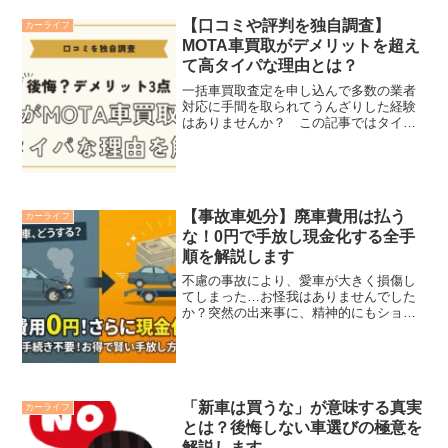
【口コミや評判を独自調査】
カーライフ
MOTA車買取がデメリットを超え
て高タイパな理由とは？
一括車買取査定を申し込んで多数の業者
対応に手間を取られてうんざりした経験
はありませんか？ この記事ではタイパ
高く愛車を売却できるMOTA車買取につ
いて解説します。
【事故車処分】廃車費用は払う
カーライフ
な！0円で手放し現金化する全手
順を解説します
不慮の事故により、愛車が大きく損傷し
てしまった…お怪我はありませんでした
か？突然の出来事に、精神的にもショッ
クが大きいこととお察しします。そして
次に頭を悩ませるのが「この車、どうし
よう？」という現実的な問題ではないで
しょうか。修理見積もりが...
「新車は買うな」が意味する真実
カーライフ
とは？後悔しない車選びの極意を
解説します