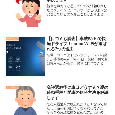
新車を買おうと思ってSNSで情報収集し
たとき、インフルエンサーがこのような
発信しているのを見たことがありません
か。インフルエンサー新車は買うなっ！
はっきり言ってお金の無駄！！車は中古
車一択でしょww悩む人やっぱり、新車購
入を買ってはいけない...
【口コミも調査】車載Wi-Fiで快
カーライフ
適ドライブ！ecoco Wi-Fiが選ば
れる7つの理由
軽量・コンパクトでバッテリーレスの設
計が特徴のecoco Wi-Fiは、契約不要で月
額費用もかからず、簡単に操作できま
す。この記事は、ecoco Wi-Fiが車載Wi-Fi
に最適な7つの理由を解説しています。車
内Wi-Fi環境を実現したい方は必見です！
免許返納後に車はどうする？親の
カーライフ
移動手段と愛車の処分方法を解説
します
悩む人最近親の物忘れがひどくなってき
たし、運転もおぼつかなくなってきた。
そろそろ免許返納を勧めた方が良いのか